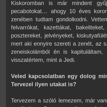
Kiskoromban is már mindent gyűjt
pecabotokat… ahogy 10 éves korom
zenében tudtam gondolkodni. Vettem
felvarrókat, kazettákat, bakeliteke
posztereket, jelvényeket, kiskutyafü
mert aki ennyire szereti a zenét, az s
zeneiskolámból én is kapituláltam,
visszatértem, mint a Jedi.
Veled kapcsolatban egy dolog min
Tervezel ilyen utakat is?
Tervezem a szóló lemezem, már vann