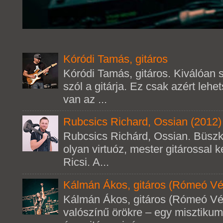
Kóródi Tamás, gitáros
Kóródi Tamás, gitáros. Kiválóan s
szól a gitárja. Ez csak azért leh
van az ...
Rubcsics Richard, Ossian (2012)
Rubcsics Richárd, Ossian. Büsz
olyan virtuóz, mester gitárossal k
Ricsi. A...
Kálmán Ákos, gitáros (Rómeó Vé
Kálmán Ákos, gitáros (Rómeó Vé
valószínű örökre – egy misztikum