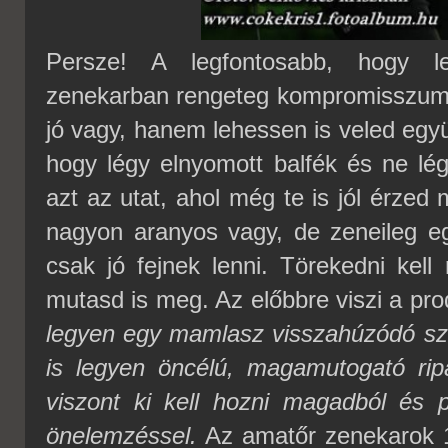
Persze! A legfontosabb, hogy 
zenekarban rengeteg kompromisszumot
jó vagy, hanem lehessen is veled egy
hogy légy elnyomott balfék és ne l
azt az utat, ahol még te is jól érze
nagyon aranyos vagy, de zeneileg eg
csak jó fejnek lenni. Törekedni kell
mutasd is meg. Az előbbre viszi a pro
legyen egy mamlasz visszahúzódó sz
is legyen öncélú, magamutogató ripa
viszont ki kell hozni magadból és p
önelemzéssel.
Az amatőr zenekarok 1