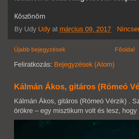
Köszönöm
By Udy
Udy
at
március 09, 2017
Nincse
Újabb bejegyzések
Főoldal
Feliratkozás:
Bejegyzések (Atom)
Kálmán Ákos, gitáros (Rómeó Vé
Kálmán Ákos, gitáros (Rómeó Vérzik) . 
örökre – egy misztikum volt és lesz, hogy 