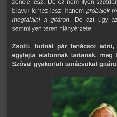
zenéje lesz. De ez nem ilyen szétdará
bravúr lemez lesz, hanem
próbálok m
megtalálni a gitáron
. De azt úgy az
semmilyen téren hiányérzete.
Zsolti, tudnál pár tanácsot adn
egyfajta etalonnak tartanak, meg 
Szóval gyakorlati tanácsokat gitár