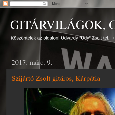
GITÁRVILÁGOK, G
Köszöntelek az oldalon! Udvardy "Udy" Zsolt tel.:
2017. márc. 9.
Szijártó Zsolt gitáros, Kárpátia