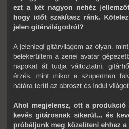
ezt a két nagyon nehéz jellemző
hogy időt szakítasz ránk. Kötelez
jelen gitárvilágodról?
A jelenlegi gitárvilágom az olyan, min
belekerültem a zenei avatar gépezet
napokat át tudja változtatni, gitárh
érzés, mint mikor a szupermen fel
hátára teríti az abroszt és indul világo
Ahol megjelensz, ott a produkció 
kevés gitárosnak sikerül... és ke
próbáljunk meg közelíteni ehhez a 