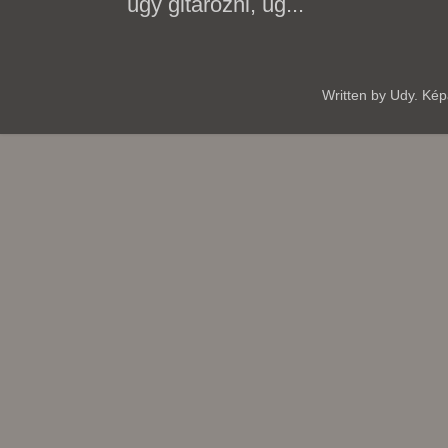
úgy gitározni, úg...
Written by Udy. Ké