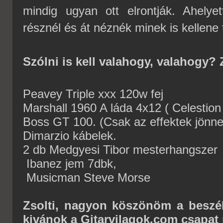
mindig ugyan ott elrontják. Ahely
résznél és át néznék minek is kellene t
Szólni is kell valahogy, valahogy? 
Peavey Triple xxx 120w fej
Marshall 1960 A láda 4x12 ( Celestio
Boss GT 100. (Csak az effektek jönnek
Dimarzio kábelek.
2 db Medgyesi Tibor mesterhangszer
Ibanez jem 7dbk,
Musicman Steve Morse
Zsolti, nagyon köszönöm a beszél
kivánok a Gitarvilagok.com csapat