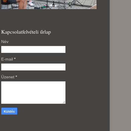
Kapcsolatfelvételi űrlap
Név
E-mail
*
Üzenet
*