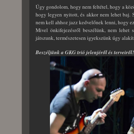
Úgy gondolom, hogy nem feltétel, hogy a kö
hogy legyen nyitott, és akkor nem lehet baj.
nem kell ahhoz jazz kedvelőnek lenni, hogy ez
Mivel önkifejezésről beszélünk, nem lehet 
játszunk, természetesen igyekszünk úgy alakíta
Beszéljünk a GKG trió jelenjéről és terveiről