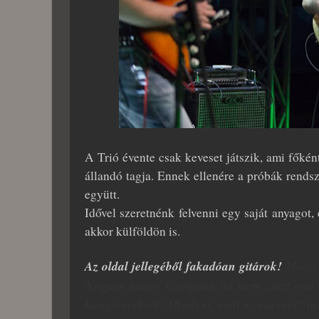
A Trió évente csak keveset játszik, ami fők
állandó tagja. Ennek ellenére a próbák rendsz
együtt.
Idővel szeretnénk felvenni egy saját anyagot, 
akkor külföldön is.
Az oldal jellegéből fakadóan gitárok!
Matt G
Nagyon fontos szempont, ha nem „jazz értő”
hangszerekről! Mindent, amit a „cuccról” tu