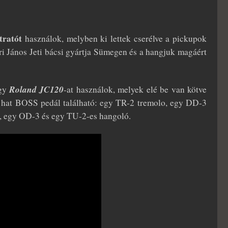
tratót
használok, melyben ki lettek cserélve a pickupok
i János Jeti bácsi gyártja Sümegen és a hangjuk magáért
Roland JC120
egy
-at használok, melyek elé be van kötve
at BOSS pedál található: egy TR-2 tremolo, egy DD-3
n, egy OD-3 és egy TU-2-es hangoló.