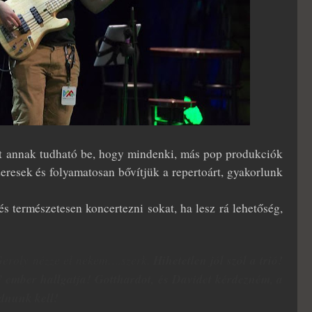
ént annak tudható be, hogy mindenki, más pop produkciók
eresek és folyamatosan bővítjük a repertoárt, gyakorlunk
és természetesen koncertezni sokat, ha lesz rá lehetőség,
eroly nézze el nekem….szerk.
Hihetetlen jól szól a trió!
 ember hallgatja! Gotthardot, és Davidet kérdezném, a
dnunk kell!