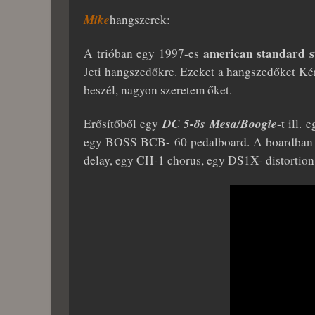
Mike
hangszerek:
american standard s
A trióban egy 1997-es
Jeti hangszedőkre. Ezeket a hangszedőket Kér
beszél, nagyon szeretem őket.
DC 5-ös Mesa/Boogie
Erősítőből
egy
-t ill. 
egy BOSS BCB- 60 pedalboard. A boardban h
delay, egy CH-1 chorus, egy DS1X- distortio