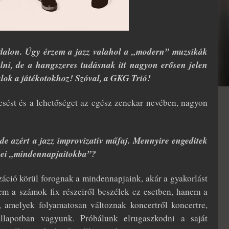
oldalon. Úgy érzem a jazz valahol a „modern” muzsikák
álni, de a hangszeres tudásnak itt nagyon erősen jelen
lálok a játékotokhoz! Szóval, a GKG Trió!
sést és a lehetőséget az egész zenekar nevében, nagyon
e azért a jazz improvizatív műfaj. Mennyire engeditek
 zenei „mindennapjaitokba”?
záció körül forognak a mindennapjaink, akár a gyakorlást
em a számok fix részeiről beszélek ez esetben, hanem a
k, amelyek folyamatosan változnak koncertről koncertre,
llapotban vagyunk. Próbálunk elrugaszkodni a saját