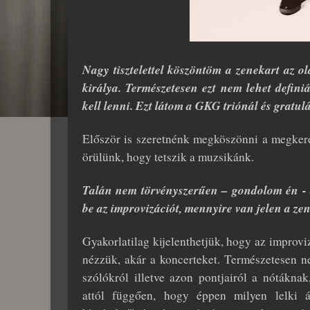
Nagy tisztelettel köszöntöm a zenekart az 
királya. Természetesen ezt nem lehet defini
kell lenni. Ezt látom a GKG triónál és gratu
Először is szeretnénk megköszönni a megkere
örülünk, hogy tetszik a muzsikánk.
Talán nem törvényszerűen – gondolom én - d
be az improvizációt, mennyire van jelen a
Gyakorlatilag kijelenthetjük, hogy az improvi
nézzük, akár a koncerteket. Természetesen n
szólókról illetve azon pontjairól a nótákna
attól függően, hogy éppen milyen lelki á