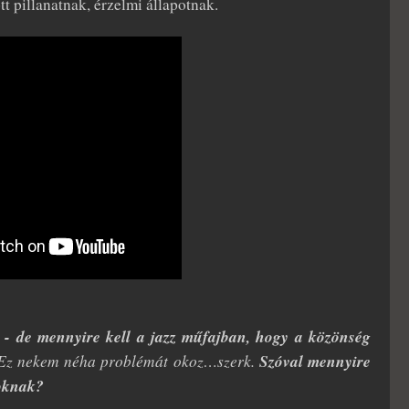
tt pillanatnak, érzelmi állapotnak.
n - de mennyire kell a jazz műfajban, hogy a közönség
Ez nekem néha problémát okoz…szerk.
Szóval mennyire
toknak?