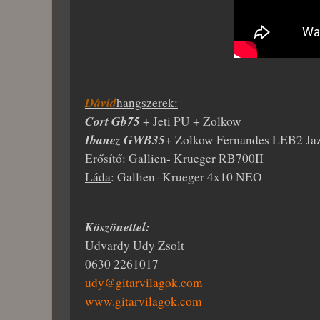
Dávid
hangszerek:
Cort Gb75
+ Jeti PU + Zolkow
Ibanez GWB35
+ Zolkow Fernandes LEB2 Ja
Erősítő
: Gallien- Krueger RB700II
Láda
: Gallien- Krueger 4x10 NEO
Köszönettel:
Udvardy Udy Zsolt
0630 2261017
udy@gitarvilagok.com
www.gitarvilagok.com