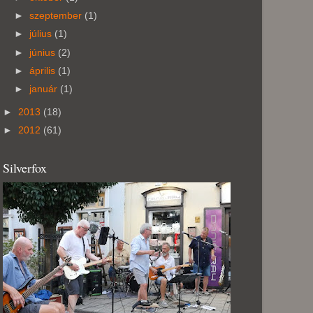
►
szeptember
(1)
►
július
(1)
►
június
(2)
►
április
(1)
►
január
(1)
►
2013
(18)
►
2012
(61)
Silverfox