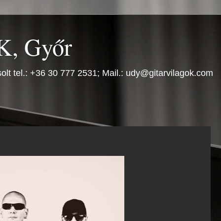
, Győr
olt tel.: +36 30 777 2531; Mail.: udy@gitarvilagok.com