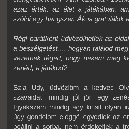
azaz érték, az élet a játékában, am
szólni egy hangszer. Ákos gratulálok 
Régi barátként üdvözölhetlek az old
a beszélgetést.... hogyan találod me
vezetnek téged, hogy nekem meg kell
zenéd, a játékod?
Szia Udy, üdvözlöm a kedves Olv
szavaidat, mindig jól jön egy zenés
Igyekszem mindig egy kicsit olyan ir
úgy gondolom eléggé egyediek az o
beállni a sorba, nem érdekeltek a t