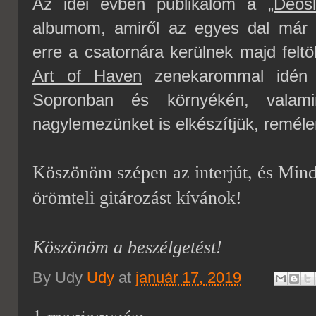
Az idei évben publikálom a
„Deos
albumom, amiről az egyes dal már 
erre a csatornára kerülnek majd felt
Art of Haven
zenekarommal idén i
Sopronban és környékén, vala
nagylemezünket is elkészítjük, remél
Köszönöm szépen az interjút, és Minde
örömteli gitározást kívánok!
Köszönöm a beszélgetést!
By Udy
Udy
at
január 17, 2019
1 megjegyzés: