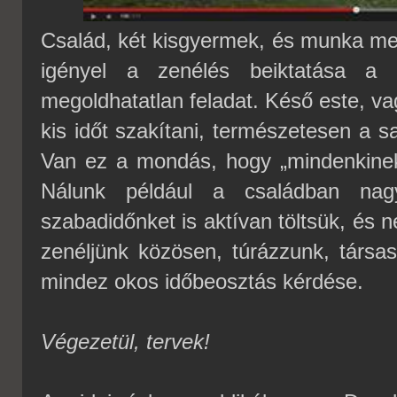
Család, két kisgyermek, és munka mel
igényel a zenélés beiktatása a 
megoldhatatlan feladat. Késő este, va
kis időt szakítani, természetesen a s
Van ez a mondás, hogy „mindenkinek 
Nálunk például a családban nag
szabadidőnket is aktívan töltsük, és 
zenéljünk közösen, túrázzunk, társa
mindez okos időbeosztás kérdése.
Végezetül, tervek!