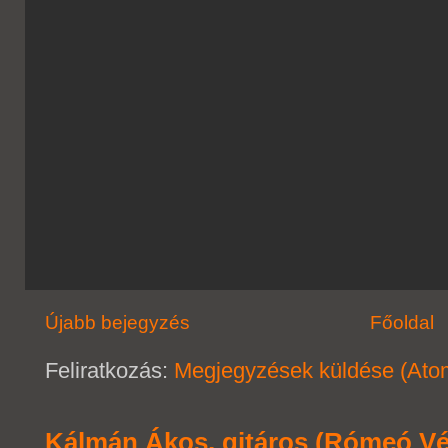
Újabb bejegyzés
Főoldal
Feliratkozás:
Megjegyzések küldése (Ato
Kálmán Ákos, gitáros (Rómeó Vé