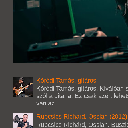
Kóródi Tamás, gitáros
Kóródi Tamás, gitáros. Kiválóan s
szól a gitárja. Ez csak azért leh
van az ...
Rubcsics Richard, Ossian (2012)
Rubcsics Richárd, Ossian. Büsz