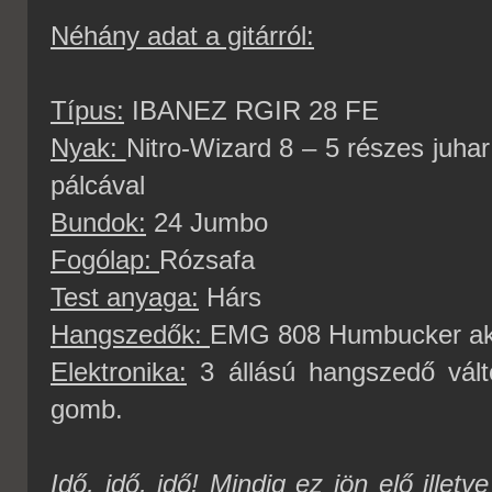
Néhány adat a gitárról:
Típus:
IBANEZ RGIR 28 FE
Nyak:
Nitro-Wizard 8 – 5 részes juhar 
pálcával
Bundok:
24 Jumbo
Fogólap:
Rózsafa
Test anyaga:
Hárs
Hangszedők:
EMG 808 Humbucker ak
Elektronika:
3 állású hangszedő váltó
gomb.
Idő, idő, idő! Mindig ez jön elő illet