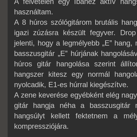
A felvételen egy Ibanez aktív hang
használtam.
A 8 húros szólógitárom brutális han
igazi zúzásra készült fegyver. Dr
jelenti, hogy a legmélyebb „E” hang,
basszusgitár „E” húrjának hangolásáv
húros gitár hangolása szerint állít
hangszer kitesz egy normál hangol
nyolcadik, E1-es húrral kiegészítve.
A zene keverése egyébként elég nagy 
gitár hangja néha a basszusgitár
hangsúlyt kellett fektetnem a mél
kompressziójára.