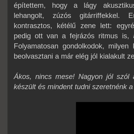
építettem, hogy a lágy akusztiku
lehangolt, zúzós gitárriffekkel
kontrasztos, kétélű zene lett: egyr
pedig ott van a fejrázós ritmus is, 
Folyamatosan gondolkodok, milyen kü
beolvasztani a már elég jól kialakult z
Ákos, nincs mese! Nagyon jól szól
készült és mindent tudni szeretnénk a