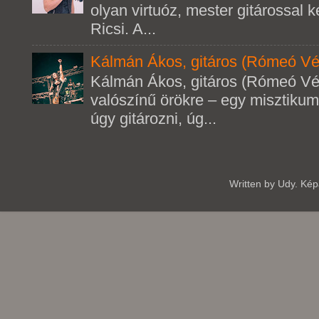
olyan virtuóz, mester gitárossal k
Ricsi. A...
Kálmán Ákos, gitáros (Rómeó Vé
Kálmán Ákos, gitáros (Rómeó Vé
valószínű örökre – egy misztikum
úgy gitározni, úg...
Written by Udy. Ké