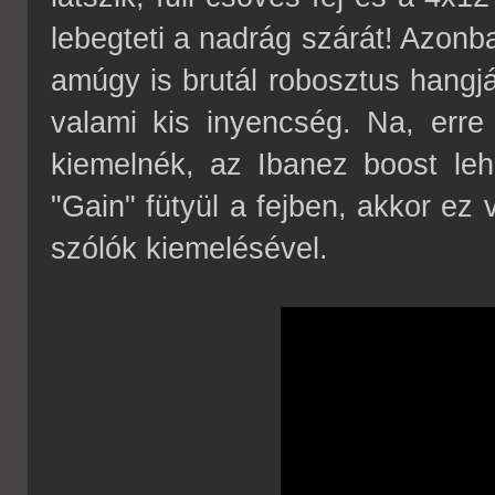
lebegteti a nadrág szárát! Azonb
amúgy is brutál robosztus hangjá
valami kis inyencség. Na, erre
kiemelnék, az Ibanez boost leh
"Gain" fütyül a fejben, akkor ez
szólók kiemelésével.