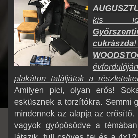
AUGUSZTUS
kis idő
Győrszent
cukrászda
WOODSTO
évfordulójá
plakáton találjátok a részleteket
Amilyen pici, olyan erős! Sok
esküsznek a torzítókra. Semmi g
mindennek az alapja az erősítő.
vagyok gyöpösödve a témában
látszik, full csöves fej és a 4x1