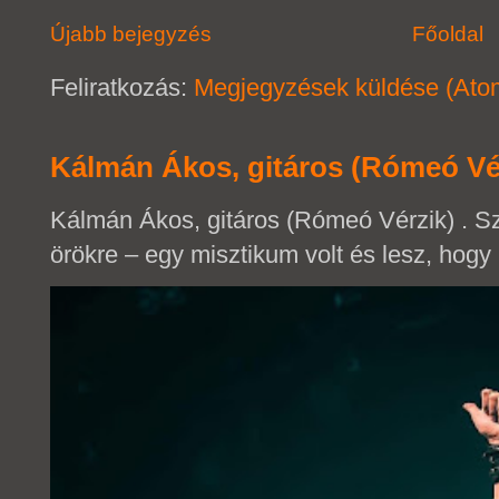
Újabb bejegyzés
Főoldal
Feliratkozás:
Megjegyzések küldése (Ato
Kálmán Ákos, gitáros (Rómeó Vé
Kálmán Ákos, gitáros (Rómeó Vérzik) . 
örökre – egy misztikum volt és lesz, hogy 