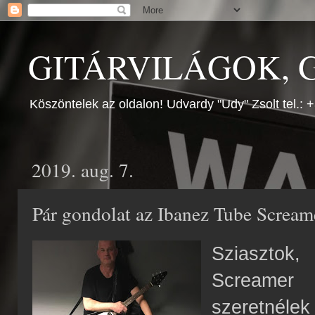
GITÁRVILÁGOK, G
Köszöntelek az oldalon! Udvardy "Udy" Zsolt tel.:
2019. aug. 7.
Pár gondolat az Ibanez Tube Scream
Sziasztok
Screamer 
szeretné