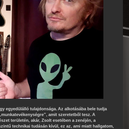
y egyedülálló tulajdonsága. Az alkotásába bele tudja
n „munkatevékenységre”, amit szeretetből tesz. A
zet területén, akár, Zsolt esetében a zenéjén, a
intű technikai tudásán kívül, ez az, ami miatt hallgatom,