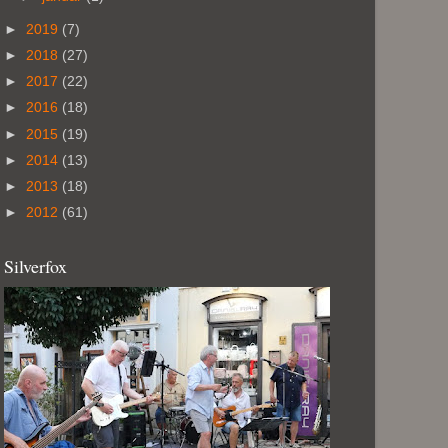
►
2019
(7)
►
2018
(27)
►
2017
(22)
►
2016
(18)
►
2015
(19)
►
2014
(13)
►
2013
(18)
►
2012
(61)
Silverfox