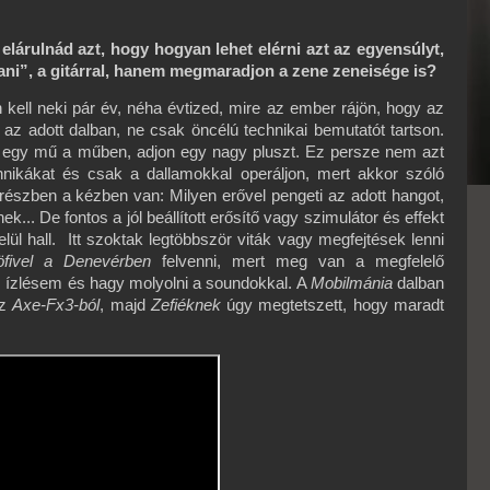
i elárulnád azt, hogy hogyan lehet elérni azt az egyensúlyt,
ni”, a gitárral, hanem megmaradjon a zene zeneisége is?
an kell neki pár év, néha évtized, mire az ember rájön, hogy az
n az adott dalban, ne csak öncélú technikai bemutatót tartson.
k, egy mű a műben, adjon egy nagy pluszt. Ez persze nem azt
hnikákat és csak a dallamokkal operáljon, mert akkor szóló
részben a kézben van: Milyen erővel pengeti az adott hangot,
ek... De fontos a jól beállított erősítő vagy szimulátor és effekt
elül hall. Itt szoktak legtöbbször viták vagy megfejtések lenni
öfivel a Denevérben
felvenni, mert meg van a megfelelő
 az ízlésem és hagy molyolni a soundokkal. A
Mobilmánia
dalban
az
Axe-Fx3-ból
, majd
Zefiéknek
úgy megtetszett, hogy maradt