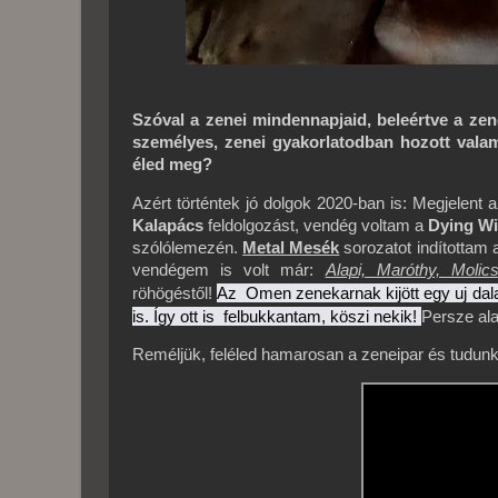
Szóval a zenei mindennapjaid, beleértve a zene
személyes, zenei gyakorlatodban hozott valami
éled meg?
Azért történtek jó dolgok 2020-ban is: Megjelent 
Kalapács
feldolgozást, vendég voltam a
Dying W
szólólemezén.
Metal Mesék
sorozatot indítottam 
vendégem is volt már:
Alapi, Maróthy, Molics
Az  Omen zenekarnak kijött egy uj dala
röhögéstől!
is. Így ott is  felbukkantam, köszi nekik! 
Persze ala
Reméljük, feléled hamarosan a zeneipar és tudunk