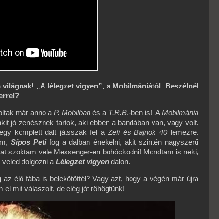
ilágnak! „A lélegzet vigyen”, a Mobilmániától. Beszélnél
errel?
oltak már anno a
P. Mobilban
és a
T.R.B
.-ben is! A
Mobilmánia
kit jó zenésznek tartok, aki ebben a bandában van, vagy volt.
 egy komplett dalt játsszak fel a
Zefi és Bajnok 40
lemezre.
tam,
Sípos Peti
fog a dalban énekelni, akit szintén nagyszerű
kat szoktam vele Messenger-en bohóckodni! Mondtam is neki,
t veled dolgozni a
Lélegzet vigyen
dalon.
 az élő fába is belekötöttél? Vagy azt, hogy a végén már újra
l mit válaszolt, de elég jót röhögtünk!