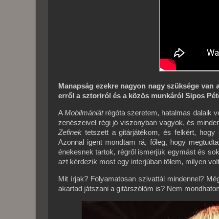
Manapság ezekre nagyon nagy szüksége van a v
erről a sztoriról és a közös munkáról Sipos Pét
A
Mobilmániát
régóta szeretem, hatalmas dalaik v
zenészeivel régi jó viszonyban vagyok, és minden
Zefinek
tetszett a gitárjátékom, és felkért, hogy
Azonnal igent mondtam rá, főleg, hogy megtud
énekesnek tartok, régről ismerjük egymást és so
azt kérdezik most egy interjúban tőlem, milyen vol
Mit írjak? Folyamatosan szivattál mindennel? Még
akartad játszani a gitárszólóm is? Nem mondhatom e