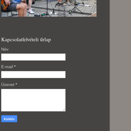
Kapcsolatfelvételi űrlap
Név
E-mail
*
Üzenet
*