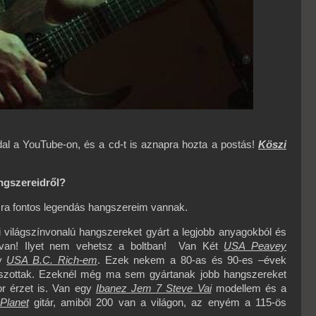
dal a YouTube-on, és a cd-t is aznapra hozta a postás!
Köszi
angszereidről?
mra fontos legendás hangszereim vannak.
ibi világszínvonalú hangszereket gyárt a legjobb anyagokból és
y van! Ilyet nem vehetsz a boltban! Van Két
USA Peavey
y
USA B.C. Rich-em
. Ezek nekem a 80-as és 90-es –évek
átszottak. Ezeknél még ma sem gyártanak jobb hangszereket
or érzet is. Van egy
Ibanez Jem 7 Steve Vai
modellem és a
Planet
gitár, amiből 200 van a világon, az enyém a 115-ös