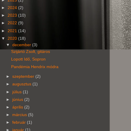
►
2025
(2)
►
2024
(2)
►
2023
(10)
►
2022
(9)
►
2021
(14)
▼
2020
(18)
▼
december
(3)
Szijártó Zsolt, gitáros
Lopott Idő, Sopron
Pandémia Hendrix módra
►
szeptember
(2)
►
augusztus
(1)
►
július
(1)
►
június
(2)
►
április
(2)
►
március
(5)
►
február
(1)
►
január
(1)