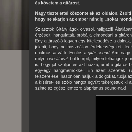
és követem a gitárost.
Nagy tisztelettel köszöntelek az oldalon. Zsolt
hogy ne akarjon az ember mindig „sokat monda
Sziasztok Gitárvilágok olvasói, hallgatói! Általáb
érzéseit, hangulatait, próbálja elmondani a gitáro
Egy gitárszóló legyen egy kiteljesedése a dalna
jelenti, hogy ne használjon érdekességeket, tec
unalmassá válik. Fontos a
gitár-sound
! Ami nagy 
milyen
vibrátóval
, hol tompít, milyen felhangok jönn
is, hogy jól szóljon és azt hozza, amit a gitáros b
egy-egy hangmérnökkel. Én azért szeretek
T
felszerelése, hasonlóan halljuk a dolgokat, tudja
a kíséret- és szóló hangot együtt tekergettük ki 
szinte az egész lemezre alapritmus sound-nak!