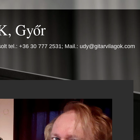
, Győr
olt tel.: +36 30 777 2531; Mail.: udy@gitarvilagok.com