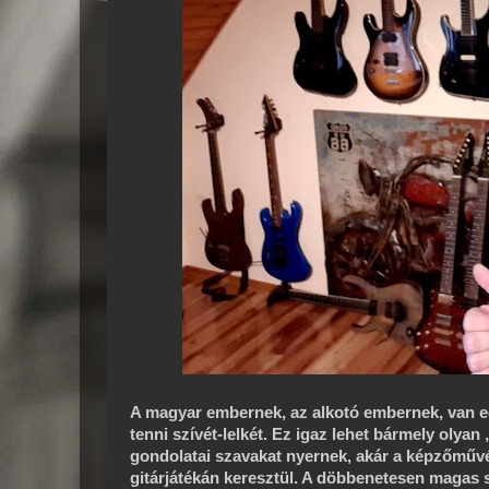
A magyar embernek, az alkotó embernek, van eg
tenni szívét-lelkét. Ez igaz lehet bármely olya
gondolatai szavakat nyernek, akár a képzőművés
gitárjátékán keresztül. A döbbenetesen magas sz