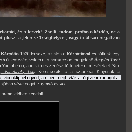
karaid, és a tervek! Zsolti, tudom, profán a kérdés, de a
 pluszt a jelen szükséghelyzet, vagy totálisan negatívan
a
Kárpátia
1920 lemeze, szintén a
Kárpátiával
csináltunk egy
ish
új lemezén, valamint a hamarosan megjelenő
Ángyán Tomi
a Youtube-on, ahol vicces zenész történeteket mesélek el. Sok
, Vaszlavik, Töfi
. Keressetek rá a sztorikra! Kinyúltok a
, videoklippel együtt, amiben meghívták a régi zenekartagokat 
pjában véve negatív, genyó év volt.
 menni élőben zenélni!