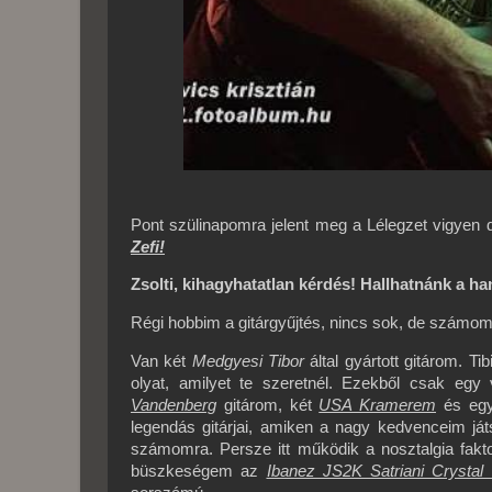
Pont szülinapomra jelent meg a Lélegzet vigyen 
Zefi!
Zsolti, kihagyhatatlan kérdés! Hallhatnánk a h
Régi hobbim a gitárgyűjtés, nincs sok, de számo
Van két
Medgyesi Tibor
által gyártott gitárom. T
olyat, amilyet te szeretnél. Ezekből csak eg
Vandenberg
gitárom, két
USA Kramerem
és eg
legendás gitárjai, amiken a nagy kedvenceim j
számomra. Persze itt működik a nosztalgia fakt
büszkeségem az
Ibanez JS2K Satriani Crystal 