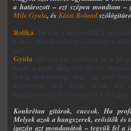
a határozott – ezt szépen mondtam – g
Mile Gyula
, és
Kátai Roland
szólógitár
Rolika
- Én már a kezdetektől a zenekar
a sors. Mindkettőnket érdekelte a szól
ezt!
Gyula
- Három éve kerültem be a Magor
hozni a zenei dolgokba illetve megvaló
dolog érdekessége hogy az első me
különböző okok miatt. Csak kb. 
megkeresésnél bólintottam rá a dologra.
Konkrétan gitárok, cuccok. Ha prof
Melyek azok a hangszerek, erősítők és 
igazán azt mondanátok – tegyük fel a j