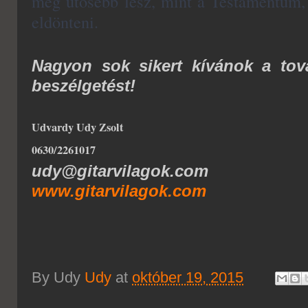
még ütősebb lesz, mint a Testamentum, 
eldönteni.
Nagyon sok sikert kívánok a to
beszélgetést!
Udvardy Udy Zsolt
0630/2261017
udy@gitarvilagok.com
www.gitarvilagok.com
By Udy
Udy
at
október 19, 2015