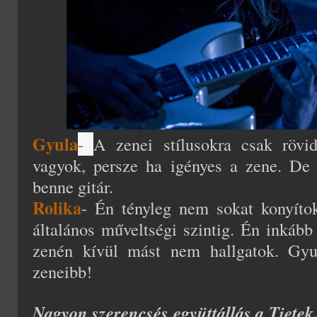
Gyula
-
A zenei stílusokra csak rövi
vagyok, persze ha igényes a zene. De 
benne gitár.
Rolika
- Én tényleg nem sokat konyíto
általános műveltségi szintig. Én inkább
zenén kívül mást nem hallgatok. Gyu
zeneibb!
Nagyon szerencsés együttállás a Tietek.