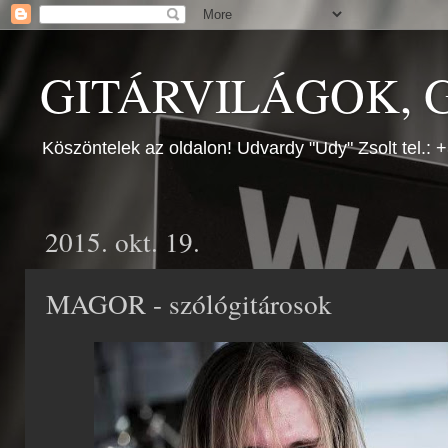
GITÁRVILÁGOK, G
Köszöntelek az oldalon! Udvardy "Udy" Zsolt tel.:
2015. okt. 19.
MAGOR - szólógitárosok