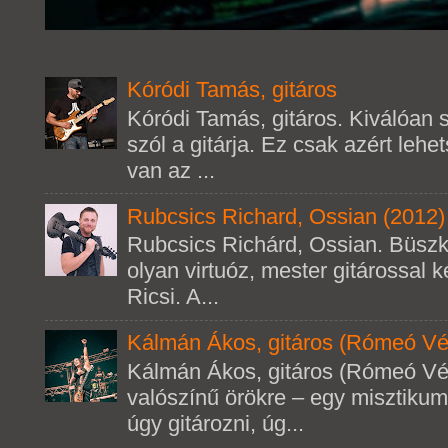
Kóródi Tamás, gitáros
Kóródi Tamás, gitáros. Kiválóan s
szól a gitárja. Ez csak azért leh
van az ...
Rubcsics Richard, Ossian (2012)
Rubcsics Richárd, Ossian. Büsz
olyan virtuóz, mester gitárossal k
Ricsi. A...
Kálmán Ákos, gitáros (Rómeó Vé
Kálmán Ákos, gitáros (Rómeó Vé
valószínű örökre – egy misztikum
úgy gitározni, úg...