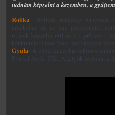
tudnám képzelni a kezemben, a gyűjt
Rolika
- Nyilván rengeteg hangszer, 
érdekelne, de az egy pénztemető. Szi
tudnék képzelni otthon 1-1 példányt, le
konkrétumot nem írok, mert nagyon hossz
Gyula
- A zenei cuccokat tekintve sajn
Fractal Audio FX . A gityók terén mondh