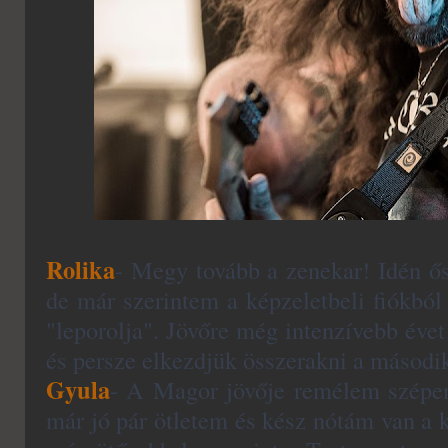
Rolika
- Megy tovább a zenekar! Idén ős
de már szerintem a képzeletbeli fiókból 
"leporolja". Jövőre még intenzívebb évet
és persze elkezdjük összerakni a másodi
Gyula
- A Magor jövője remélem szépen
már jó pár ötletem és kész nótám van a