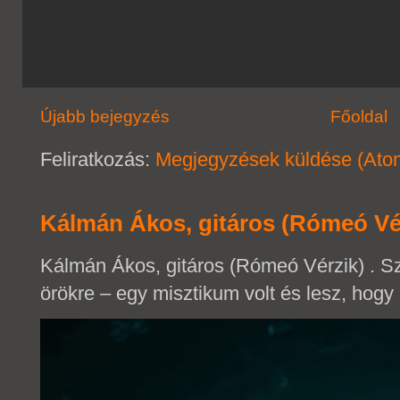
Újabb bejegyzés
Főoldal
Feliratkozás:
Megjegyzések küldése (Ato
Kálmán Ákos, gitáros (Rómeó Vé
Kálmán Ákos, gitáros (Rómeó Vérzik) . 
örökre – egy misztikum volt és lesz, hogy 