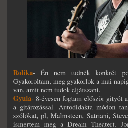
Rolika
- Én nem tudnék konkrét pont
Gyakoroltam, meg gyakorlok a mai napig
van, amit nem tudok eljátszani.
Gyula
-
8-évesen fogtam először gityót 
a gitározással. Autodidakta módon tan
szólókat, pl, Malmsteen, Satriani, Stev
ismertem meg a Dream Theatert. Jonh