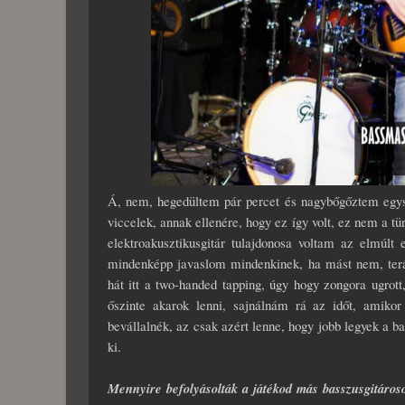
Á, nem, hegedültem pár percet és nagybőgőztem egysze
viccelek, annak ellenére, hogy ez így volt, ez nem a 
elektroakusztikusgitár tulajdonosa voltam az elmúlt
mindenképp javaslom mindenkinek, ha mást nem, ter
hát itt a two-handed tapping, úgy hogy zongora ugrot
őszinte akarok lenni, sajnálnám rá az időt, amiko
bevállalnék, az csak azért lenne, hogy jobb legyek a b
ki.
Mennyire befolyásolták a játékod más basszusgitáros