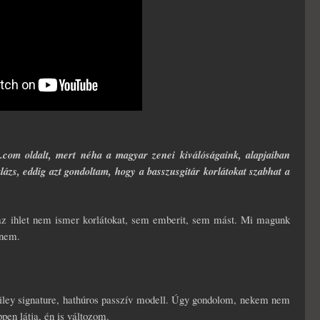
ok.com oldalt, mert néha a magyar zenei kiválóságaink, alapjaiban
ázs, eddig azt gondoltam, hogy a basszusgitár korlátokat szabhat a
e az ihlet nem ismer korlátokat, sem emberit, sem mást. Mi magunk
 nem.
iley signature, hathúros passzív modell. Úgy gondolom, nekem nem
pen látja, én is változom.