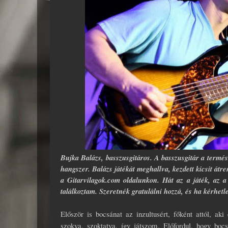
Bujka Balázs, basszusgitáros. A basszusgitár a termész
hangszer. Balázs játékát meghallva, kezdett kicsit át
a Gitarvilagok.com oldalunkon. Hát az a játék, az a 
találkoztam. Szeretnék gratulálni hozzá, és ha kérhet
Először is bocsánat az inzultusért, főként attól, a
szokva, szoktatva, így játszom. Előfordul, hogy boc