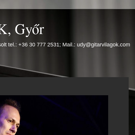
, Győr
olt tel.: +36 30 777 2531; Mail.: udy@gitarvilagok.com