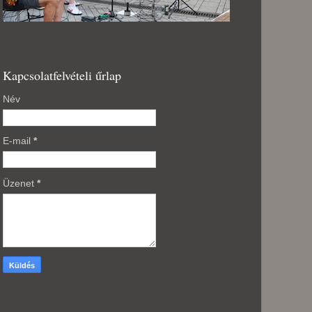
Kapcsolatfelvételi űrlap
Név
E-mail
*
Üzenet
*