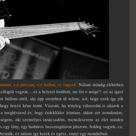
ntam, ezt játszom, ezt hallod, ez vagyok.
Nálam mindig előtérben
elfogult vagyok… és a helyzet fordított, mi fér e mögé?- ez az igazi
 hallom attól, aki épp szemben ül velem, azt, hogy ezek így jók
gy hozzá kéne tenni. Viszont, ha tényleg válaszolni is akarok a
a meghívásod és, hogy érdeklődsz irántam, akkor azt mondanám,
eleségem, aki személyes tanácsadóm, menedzserem az élet minden
s egy lány, egy hathúros basszusgitáron játszom, boldog vagyok, ez,
 bennük, ez nálam így kerek és egész, ennyi egy mondatban.