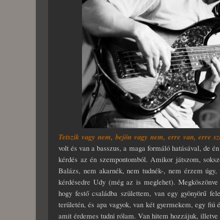
Tetszik vagy nem, bejön vagy nem, erre van, erre szá
volt és van a basszus, a maga formáló hatásával, de én 
kérdés az én szempontomból. Amikor játszom, sokszor
Balázs, nem akarnék, nem tudnék-, nem érzem úgy, ho
kérdésedre Udy (még az is meglehet). Megköszönve 
hogy festő családba születtem, van egy gyönyörű f
területén, és apa vagyok, van két gyermekem, egy fiú é
amit érdemes tudni rólam. Van hitem hozzájuk, illetve