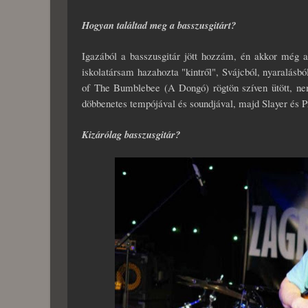
Hogyan találtad meg a basszusgitárt?
Igazából a basszusgitár jött hozzám, én akkor még a
iskolatársam hazahozta "kintről", Svájcból, nyaralás
of The Bumblebee (A Dongó) rögtön szíven ütött, nem
döbbenetes tempójával és soundjával, majd Slayer és P
Kizárólag basszusgitár?