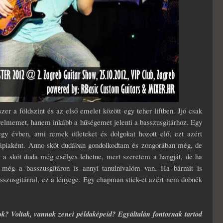
r a földszint és az első emelet között egy teher liftben. Jjó csak
türelmemet, hanem inkább a hűségemet jelenti a basszusgitárhoz. Egy
 egy évben, ami remek ötleteket és dolgokat hozott elő, ezt azért
ápiaként. Anno skót dudában gondolkodtam és zongorában még, de
t, a skót duda még esélyes lehetne, mert szeretem a hangját, de ha
r még a basszusgitáron is annyi tanulnivalóm van. Ha bármit is
asszusgitárral, ez a lényege. Egy chapman stick-et azért nem dobnék
ok? Voltak, vannak zenei példaképeid? Egyáltalán fontosnak tartod