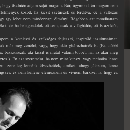
nak, hogy őszintén adjam saját magam. Bár, úgymond, én magam sem
élmények között, ha kicsit szétnézek és fordítva, de a változás
 hogy így lehet nem mindennapi élmény! Régebben azt mondhattam
tékot, de ha belegondolok ott sem, csak a világhálón, ott is azoktól,
om a kötelező és szükséges fejlesztő, inspiráló inzultusaimat.
ljak már meg zenélni, vagy, hogy akár gitározhatnék is. (Ez utóbbi
z basszusozik, aki kicsit is mutat valami többet, na, az akár még
 biztos ). Én azt szeretném, ha nem mint kunszt, vagy technika lenne
em zeneileg lennénk élvezhetőek, amiket, ahogy játszom, lenne
ngszer, és nem kellene elemeznem és vívnom bárkivel is, hogy ez