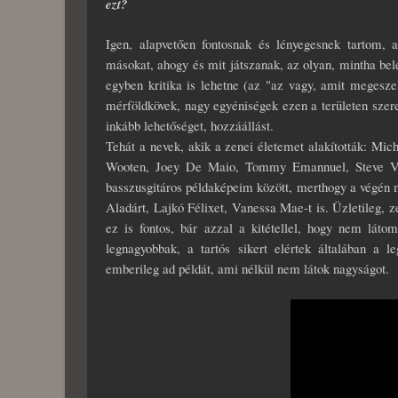
ezt?
Igen, alapvetően fontosnak és lényegesnek tartom, a
másokat, ahogy és mit játszanak, az olyan, mintha bele
egyben kritika is lehetne (az "az vagy, amit megesz
mérföldkövek, nagy egyéniségek ezen a területen szer
inkább lehetőséget, hozzáállást.
Tehát a nevek, akik a zenei életemet alakították: Mi
Wooten, Joey De Maio, Tommy Emannuel, Steve Vai
basszusgitáros példaképeim között, merthogy a végén
Aladárt, Lajkó Félixet, Vanessa Mae-t is. Üzletileg, z
ez is fontos, bár azzal a kitétellel, hogy nem lát
legnagyobbak, a tartós sikert elértek általában a 
emberileg ad példát, ami nélkül nem látok nagyságot.