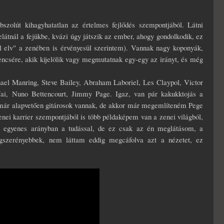
bszolút kihagyhatatlan az értelmes fejlődés szempontjából. Látni
látnál a fejükbe, kvázi úgy játszik az ember, ahogy gondolkodik, ez
el elv" a zenében is érvényesül szerintem). Vannak nagy koponyák,
encsére, akik kijelölik vagy megmutatnak egy-egy az irányt, és még
chael Manring, Steve Bailey, Abraham Laboriel, Les Claypol, Victor
, Nuno Bettencourt, Jimmy Page. Igaz, van pár kakukktojás a
 már alapvetően gitárosok vannak, de akkor már megemlíteném Pege
enei karrier szempontjából is több példaképem van a zenei világból,
om egyenes arányban a tudással, de ez csak az én meglátásom, a
legszerényebbek, nem láttam eddig megcáfolva azt a nézetet, ez