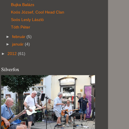
Bujka Balázs
Koós József, Cool Head Clan
Soós Lesly László
Tóth Péter
►
február
(5)
►
január
(4)
►
2012
(61)
Silverfox