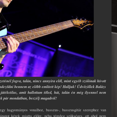
eténél fogva, talán, nincs annyira elől, mint egyéb szólónak hívott
rendeződni bennem az előbb említett kép! Halljuk!
Üdvözöllek Balázs
játékstílus, amit hallottam tőled, hát, talán én még ilyennel nem
lek pár mondatban, beszélj magadról!
ki egy hagyományos vonalhoz, basszus-, basszusgitár szerephez van
sánatot kérek miatta előre, néha tényleg szükséges, ott ahol nem