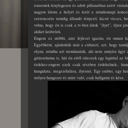
ismernek ténylegesen és adott pillanatban azért vár
nagyon látom a helyét és terét a mindennapi koncert
szerencsére mindig állandó tényező, kicsit vicces,
volna, hogy én is csak a tv-ben látok ”ilyet”, ilyen já
akiket kedvelek.
Engem ez utóbbi, ami fejleszt igazán, én onnan kap
Egyébként, ajánlották már a cirkuszt, azt, hogy tanu
olyan, mintha azt mondanánk, aki nem annyira ügyi a
gitározhatna is, hát én ettől ráteszek egy lapáttal az
érdekes-engem ezek csak részben érdekelnek-, han
hangulata, megszólalása, ilyesmi. Egy ember, egy ha
milyen hangszer és mire való, csak hallgatni és kész.