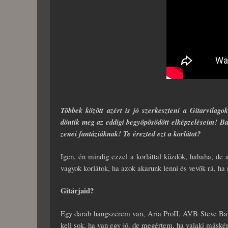
Többek között azért is jó szerkeszteni a Gitarvilag
döntik meg az eddigi begyöpösödött elképzeléseim! Bal
zenei fantáziáknak! Te érezted ezt a korlátot?
Igen, én mindig ezzel a korláttal küzdök, hahaha, d
vagyok korlátok, ha azok akarunk lenni és vevők rá, ha
Gitárjaid?
E
gy darab hangszerem van, Aria ProII, AVB Steve Ba
kell sok, ha van egy jó, de megértem, ha valaki máskép