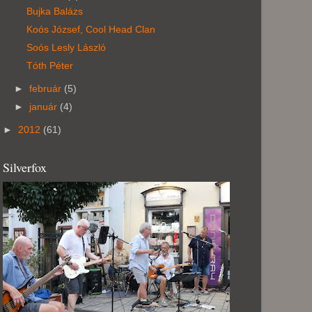
Bujka Balázs
Koós József, Cool Head Clan
Soós Lesly László
Tóth Péter
►
február
(5)
►
január
(4)
►
2012
(61)
Silverfox