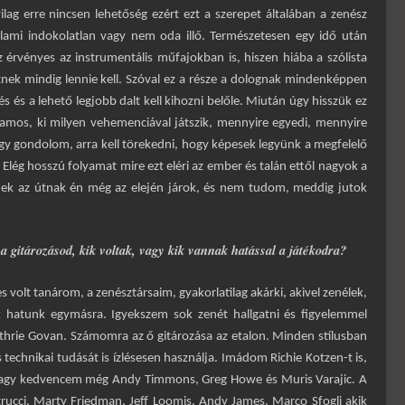
yilag erre nincsen lehetőség ezért ezt a szerepet általában a zenész
 valami indokolatlan vagy nem oda illő. Természetesen egy idő után
 érvényes az instrumentális műfajokban is, hiszen hiába a szólista
tnek mindig lennie kell. Szóval ez a része a dolognak mindenképpen
 és a lehető legjobb dalt kell kihozni belőle. Miután úgy hisszük ez
lamos, ki milyen vehemenciával játszik, mennyire egyedi, mennyire
Úgy gondolom, arra kell törekedni, hogy képesek legyünk a megfelelő
 Elég hosszú folyamat mire ezt eléri az ember és talán ettől nagyok a
ek az útnak én még az elején járok, és nem tudom, meddig jutok
a gitározásod, kik voltak, vagy kik vannak hatással a játékodra?
volt tanárom, a zenésztársaim, gyakorlatilag akárki, akivel zenélek,
k hatunk egymásra. Igyekszem sok zenét hallgatni és figyelemmel
thrie Govan. Számomra az ő gitározása az etalon. Minden stílusban
s technikai tudását is ízlésesen használja. Imádom Richie Kotzen-t is,
 Nagy kedvencem még Andy Timmons, Greg Howe és Muris Varajic. A
ucci, Marty Friedman, Jeff Loomis, Andy James, Marco Sfogli akik