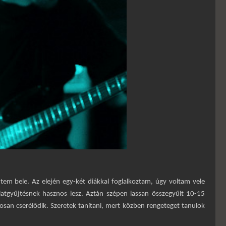
tem bele. Az elején egy-két diákkal foglalkoztam, úgy voltam vele
alatgyűjtésnek hasznos lesz. Aztán szépen lassan összegyűlt 10-15
osan cserélődik. Szeretek tanítani, mert közben rengeteget tanulok