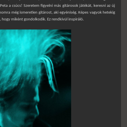
eta a csúcs! Szeretem figyelni más gitárosok játékát, keresni az új
momra még ismeretlen gitárost, aki egyéniség. Képes vagyok hetekig
ni, hogy miként gondolkodik. Ez rendkívül inspiráló.