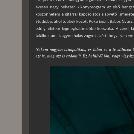
elképedtem attól, ahogyan a gitárok szóltak és egyb
évesen nagy nehezen kikönyörögtem az első hangsze
köszönhetem a gitárral kapcsolatos alapvető ismeret
Stúdióba, ahol többek között Póka Egon, Babos Gyuszi bá
eddigi életem legmeghatározóbb korszaka. A zenei lá
találkoztam. Nagyon hálás vagyok azért, hogy ilyen em
Nekem nagyon szimpatikus, és talán ez a te stílusod
ezt is, meg azt is tudom”! Ez belülről jön, vagy vigyá