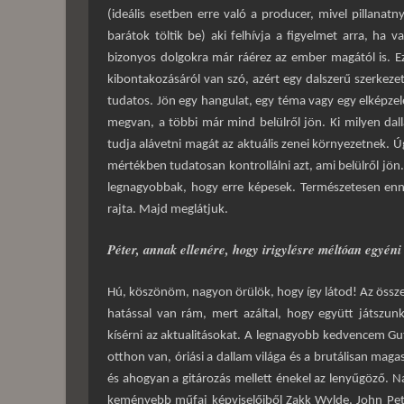
(ideális esetben erre való a producer, mivel pillanatn
barátok töltik be) aki felhívja a figyelmet arra, ha
bizonyos dolgokra már ráérez az ember magától is. Ez
kibontakozásáról van szó, azért egy dalszerű szerkeze
tudatos. Jön egy hangulat, egy téma vagy egy elképzelés
megvan, a többi már mind belülről jön. Ki milyen dal
tudja alávetni magát az aktuális zenei környezetnek. 
mértékben tudatosan kontrollálni azt, ami belülről jön.
legnagyobbak, hogy erre képesek. Természetesen enn
rajta. Majd meglátjuk.
Péter, annak ellenére, hogy irigylésre méltóan egyéni 
Hú, köszönöm, nagyon örülök, hogy így látod! Az összes 
hatással van rám, mert azáltal, hogy együtt játszun
kísérni az aktualitásokat. A legnagyobb kedvencem Gu
otthon van, óriási a dallam világa és a brutálisan maga
és ahogyan a gitározás mellett énekel az lenyűgöző.
keményebb műfaj képviselőiből Zakk Wylde, John Petr