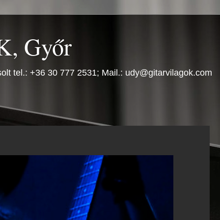
, Győr
olt tel.: +36 30 777 2531; Mail.: udy@gitarvilagok.com