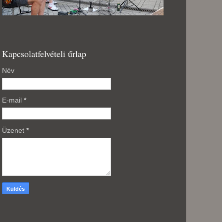
Kapcsolatfelvételi űrlap
Név
E-mail
*
Üzenet
*