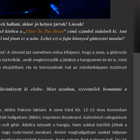
tek hallani, akkor jó helyen jártok! Lássuk!
lső körben a „
Close To The Heart
” című számból indulnék ki. Ami
 tud jönni ez a nóta. Lehet ezt a fajta könnyed gitározást tanulni?
at! A címmel azt szerettem volna kifejezni, hogy a zene, a gitározás
s technikák, amik megkönnyítik a játékot a hangszeren és én is, mint
n elsajátítani. Ha ez könnyednek hat az mindenképpen ösztönző
 kívánkozott ki elsőre. Most azonban, szeretnélek bemutatni a
n, előtte Pakson laktam. A zene iránt kb. 12-13 éves koromban
ttáit hallgattam (Bikini, Napoleon Boulevard, különböző válogatások
volt gitár. Állatira tetszett a hangja. Nem sokkal később jöttek a
 nagy rock/metal zenekart. Amint meghallgattam ezeket teljesen