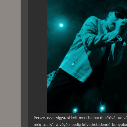
Persze, ezzel vigyázni kell, mert hamar öncélúvá tud vá
még azt is”, a végén pedig követhetetlenné bonyolód