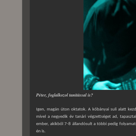
Péter, foglalkozol tanítással is?
Igen, magán úton oktatok. A kőbányai suli alatt kezd
mivel a negyedik év tanári végzettséget ad, tapaszt
ember, akikből 7-8 állandósult a többi pedig folyamat
én is.