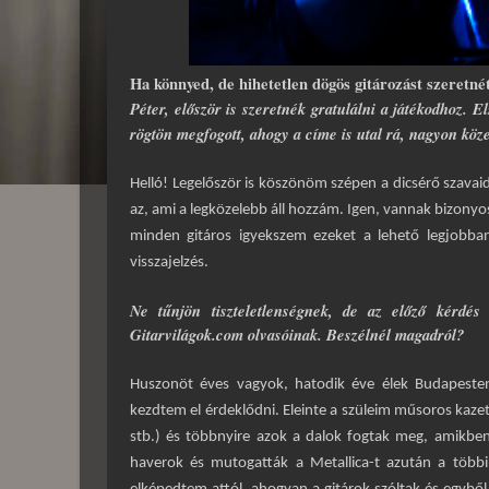
Ha könnyed, de hihetetlen dögös gitározást szeretné
Péter, először is szeretnék gratulálni a játékodhoz. E
rögtön megfogott, ahogy a címe is utal rá, nagyon közel
Helló! Legelőször is köszönöm szépen a dicsérő szavaid
az, ami a legközelebb áll hozzám. Igen, vannak bizonyo
minden gitáros igyekszem ezeket a lehető legjobba
visszajelzés.
Ne tűnjön tiszteletlenségnek, de az előző kérdés
Gitarvilágok.com olvasóinak. Beszélnél magadról?
Huszonöt éves vagyok, hatodik éve élek Budapeste
kezdtem el érdeklődni. Eleinte a szüleim műsoros kaze
stb.) és többnyire azok a dalok fogtak meg, amikben 
haverok és mutogatták a Metallica-t azután a többi