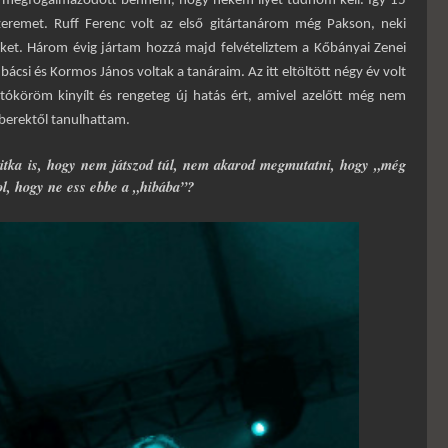
ől megfogalmazódott bennem, hogy nekem ilyet tudnom kell. Így 15
remet. Ruff Ferenc volt az első gitártanárom még Pakson, neki
eket. Három évig jártam hozzá majd felvételiztem a Kőbányai Zenei
csi és Kormos János voltak a tanáraim. Az itt eltöltött négy év volt
tóköröm kinyílt és rengeteg új hatás ért, amivel azelőtt még nem
berektől tanulhattam.
 titka is, hogy nem játszod túl, nem akarod megmutatni, hogy „még
zol, hogy ne ess ebbe a „hibába”?