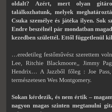
oldalt? Azért, mert olyan gitáro
találkozhatunk, melyek meghatároztá
Csuka személye és játéka ilyen.
Sok s
Endre beszélnél pár mondatban magadró
kezedben születtél. Ettől függetlenül k
…eredetileg festőművész szerettem voln
Lee, Ritchie Blackmoore,, Jimmy Page
Hendrix… A Jazzből főleg : Joe Pass,
természetesen Wes Montgomery.
Sokan kérdezik, és nem értik – magam 
nagyon magas szinten megtanulni gitá