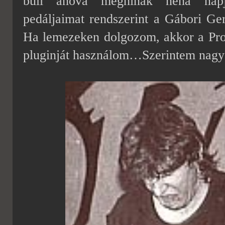
buli ahová meghínak néha nap
pedáljaimat rendszerint a Gábori Ge
Ha lemezeken dolgozom, akkor a ProT
pluginját használom…Szerintem nagyo