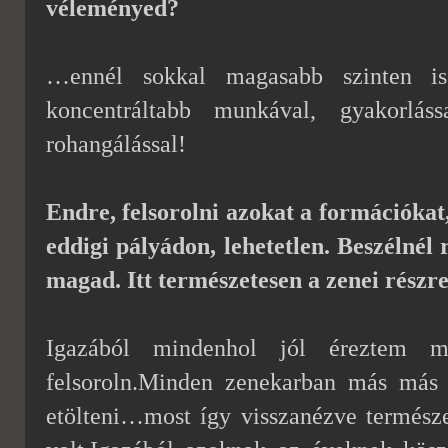
véleményed?
…ennél sokkal magasabb szinten is
koncentráltabb munkával, gyakorlás
rohangálással!
Endre, felsorolni azokat a formációkat
eddigi pályádon, lehetetlen. Beszélnél 
magad. Itt természetesen a zenei részr
Igazából mindenhol jól éreztem 
felsoroln.Minden zenekarban más más 
etölteni…most így visszanézve termés