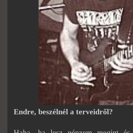
Endre, beszélnél a terveidről?
Haha…ha lesz pénzem megint és k