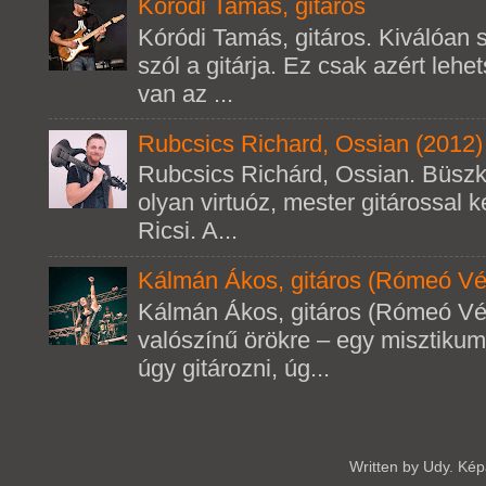
Kóródi Tamás, gitáros
Kóródi Tamás, gitáros. Kiválóan s
szól a gitárja. Ez csak azért leh
van az ...
Rubcsics Richard, Ossian (2012)
Rubcsics Richárd, Ossian. Büsz
olyan virtuóz, mester gitárossal k
Ricsi. A...
Kálmán Ákos, gitáros (Rómeó Vé
Kálmán Ákos, gitáros (Rómeó Vé
valószínű örökre – egy misztikum
úgy gitározni, úg...
Written by Udy. Ké