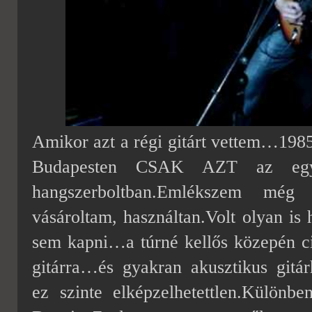
Amikor azt a régi gitárt vettem…198
Budapesten CSAK AZT az egye
hangszerboltban.Emlékszem még 
vásároltam, használtan.Volt olyan is 
sem kapni…a túrné kellős közepén cit
gitárra…és gyakran akusztikus gitá
ez szinte elképzelhetettlen.Különb