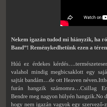
Nekem igazán tudod mi hiányzik, ha ró
Band”! Reménykedhetünk ezen a tére
Húú ez érdekes kérdés….természetesen
valahol mindig megbicsaklott egy sajá
sajtát bandám…de ott Heaven néven.Itt
furán hangzik számomra…Csillag E
Bendre meg nagyon hülyén hangzik.No de 
hogy nem igazán vagyok egy szervező-z