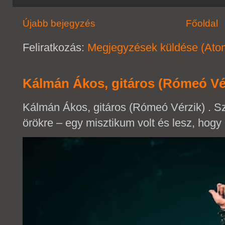
Újabb bejegyzés
Főoldal
Feliratkozás:
Megjegyzések küldése (Ato
Kálmán Ákos, gitáros (Rómeó Vé
Kálmán Ákos, gitáros (Rómeó Vérzik) . 
örökre – egy misztikum volt és lesz, hogy 