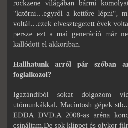
rockzene világában bármi komolyat 
"kitörni…egyről a kettőre lépni", m
voltál…ezek elvesztegetett évek v
persze ezt a mai generáció már ne
kallódott el akkoriban.
Hallhatunk arról pár szóban a
foglalkozol?
Igazándiból sokat dolgozom vid
utómunkákkal.
Macintosh gépek stb...
EDDA DVD.A 2008-as aréna koncer
csináltam.De sok klippet és olykor fi