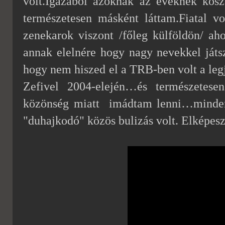
volt.Igazából azoknak az éveknek kös
természetesen másként láttam.Fiatal 
zenekarok viszont /főleg külföldön/ a
annak elelnére hogy nagy nevekkel ját
hogy nem hiszed el a TRB-ben volt a leg
Zefivel 2004-elején…és természetesen
közönség miatt
imádtam lenni…minden 
"duhajkodó" közös bulizás volt.
Elképesz