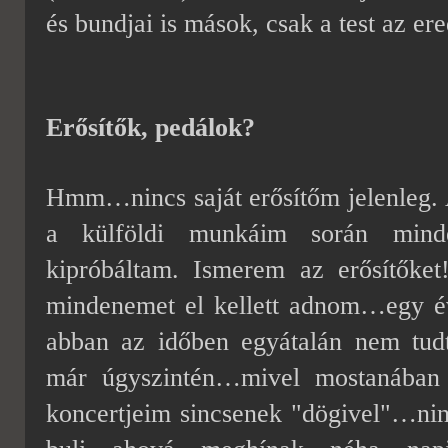
és bundjai is mások, csak a test az ere
Erősítők, pedálok?
Hmm…nincs saját erősítőm jelenleg. 
a külföldi munkáim során mind
kipróbáltam. Ismerem az erősítőke
mindenemet el
kellett adnom
…egy év
abban az időben egyátalán nem tud
már úgyszintén…mivel mostanában 
koncertjeim sincsenek "dögivel"…nin