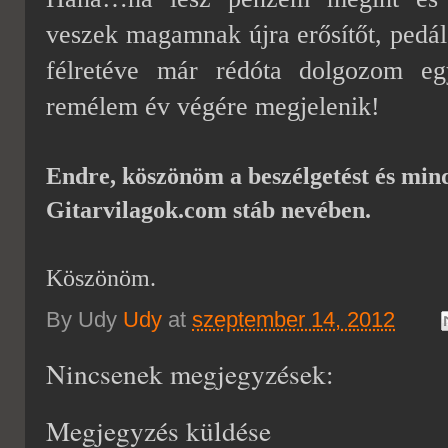
veszek magamnak újra erősítőt, pedálok
félretéve már rédóta dolgozom eg
remélem év végére megjelenik!
Endre, köszönöm a beszélgetést és min
Gitarvilagok.com stáb nevében.
Köszönöm.
By Udy
Udy
at
szeptember 14, 2012
Nincsenek megjegyzések:
Megjegyzés küldése