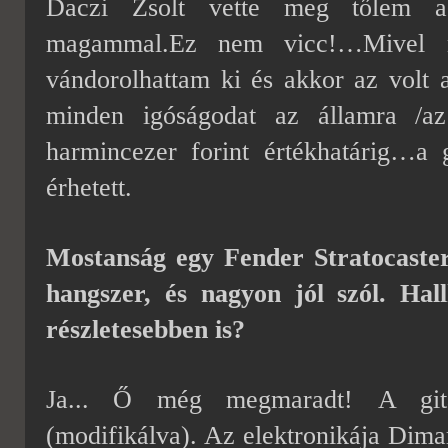
Daczi Zsolt vette meg tőlem a 
magammal.Ez nem vicc!…Mivel me
vándorolhattam ki és akkor az volt 
minden igóságodat az államra /az
harmincezer forint értékhatárig…a
érhetett.
Mostanság egy Fender Stratocaster
hangszer, és nagyon jól szól. Hal
részletesebben is?
Ja... Ő még megmaradt!
A git
(modifikálva). Az elektronikája Dimar