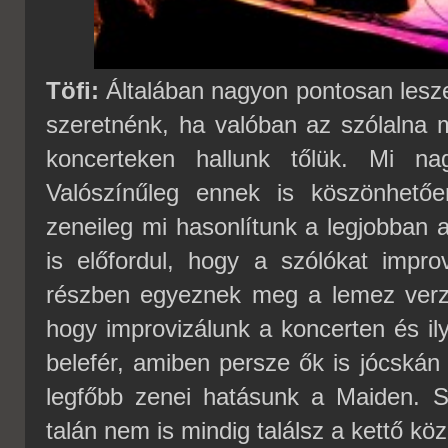
Töfi:
Általában nagyon pontosan leszed
szeretnénk, ha valóban az szólalna 
koncerteken hallunk tőlük. Mi n
Valószínűleg ennek is köszönhető
zeneileg mi hasonlítunk a legjobban a
is előfordul, hogy a szólókat impro
részben egyeznek meg a lemez verzió
hogy improvizálunk a koncerten és ilye
belefér, amiben persze ők is jócskán
legfőbb zenei hatásunk a Maiden. S
talán nem is mindig találsz a kettő köz