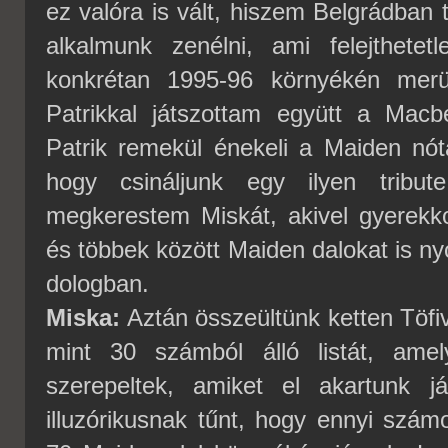
ez valóra is vált, hiszem Belgrádban
alkalmunk zenélni, ami felejthete
konkrétan 1995-96 környékén merül
Patrikkal játszottam együtt a Macb
Patrik remekül énekeli a Maiden nót
hogy csináljunk egy ilyen tribut
megkerestem Miskát, akivel gyerekk
és többek között Maiden dalokat is n
dologban.
Miska:
Aztán összeültünk ketten Töfiv
mint 30 számból álló listát, am
szerepeltek, amiket el akartunk j
illuzórikusnak tűnt, hogy ennyi szá