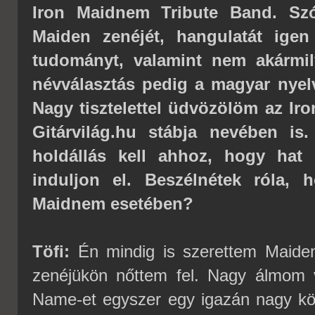
Iron Maidnem Tribute Band. Szó
Maiden zenéjét, hangulatát ige
tudományt, valamint nem akármily
névválasztás pedig a magyar nyelv 
Nagy tisztelettel üdvözölöm az Ir
Gitárvilág.hu stábja nevében is
holdállás kell ahhoz, hogy hat
induljon el. Beszélnétek róla, 
Maidnem esetében?
Töfi:
Én mindig is szerettem Maiden 
zenéjükön nőttem fel. Nagy álmom 
Name-et egyszer egy igazán nagy k