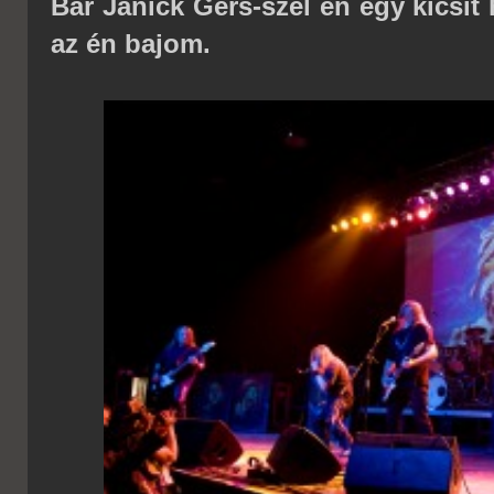
Bár Janick Gers-szel én egy kicsit 
az én bajom.