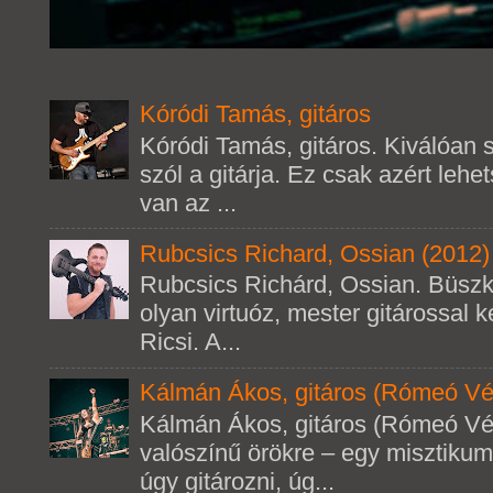
Kóródi Tamás, gitáros
Kóródi Tamás, gitáros. Kiválóan s
szól a gitárja. Ez csak azért leh
van az ...
Rubcsics Richard, Ossian (2012)
Rubcsics Richárd, Ossian. Büsz
olyan virtuóz, mester gitárossal k
Ricsi. A...
Kálmán Ákos, gitáros (Rómeó Vé
Kálmán Ákos, gitáros (Rómeó Vé
valószínű örökre – egy misztikum
úgy gitározni, úg...