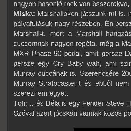
nagyon hasonló rack van összerakva, 
Miska:
Marshallokon játszunk mi is, 
pályafutásuk nagy részében. Én persz
Marshall-t, mert a Marshall hangzás
cuccomnak nagyon régóta, még a Maid
MXR Phase 90 pedál, amit persze D
persze egy Cry Baby wah, ami szin
Murray cuccának is. Szerencsére 20
Murray Stratocaster-t és ebből nem 
szereznem egyet.
Töfi: …és Béla is egy Fender Steve Ha
Szóval azért jócskán vannak közös pon