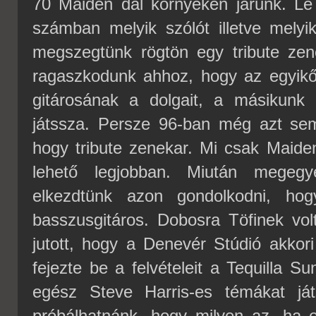
70 Maiden dal környékén járunk. Le 
számban melyik szólót illetve melyik
megszegtünk rögtön egy tribute ze
ragaszkodunk ahhoz, hogy az egyik
gitárosának a dolgait, a másikunk
játssza. Persze 96-ban még azt sem 
hogy tribute zenekar. Mi csak Maide
lehető legjobban. Miután megegy
elkezdtünk azon gondolkodni, h
basszusgitáros. Dobosra Töfinek v
jutott, hogy a Denevér Stúdió akkor
fejezte be a felvételeit a Tequilla 
egész Steve Harris-es témákat ját
próbálhatnánk, hogy milyen az, ha e