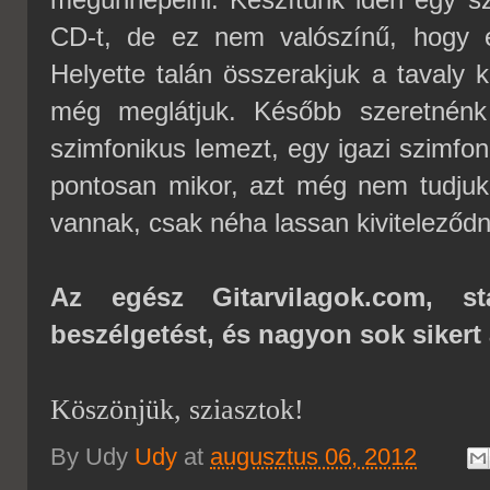
CD-t, de ez nem valószínű, hogy el
Helyette talán összerakjuk a tavaly 
még meglátjuk. Később szeretnénk
szimfonikus lemezt, egy igazi szimfon
pontosan mikor, azt még nem tudjuk
vannak, csak néha lassan kiviteleződn
Az egész Gitarvilagok.com, 
beszélgetést, és nagyon sok sikert
Köszönjük, sziasztok!
By Udy
Udy
at
augusztus 06, 2012