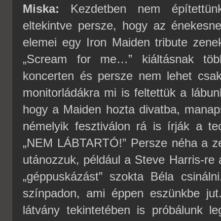
Miska:
Kezdetben nem építettünk 
eltekintve persze, hogy az énekesn
elemei egy Iron Maiden tribute zene
„Scream for me…” kiáltásnak töb
koncerten és persze nem lehet csak 
monitorládákra mi is feltettük a lábun
hogy a Maiden hozta divatba, manaps
némelyik fesztiválon rá is írják a t
„NEM LÁBTARTÓ!” Persze néha a zen
utánozzuk, például a Steve Harris-re 
„géppuskázást” szokta Béla csinálni
színpadon, ami éppen eszünkbe jut.
látvány tekintetében is próbálunk l