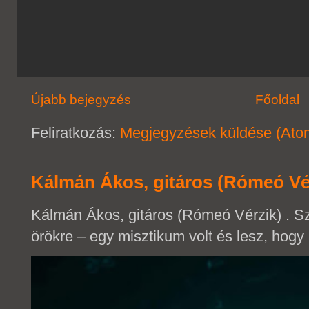
Újabb bejegyzés
Főoldal
Feliratkozás:
Megjegyzések küldése (Ato
Kálmán Ákos, gitáros (Rómeó Vé
Kálmán Ákos, gitáros (Rómeó Vérzik) . 
örökre – egy misztikum volt és lesz, hogy 