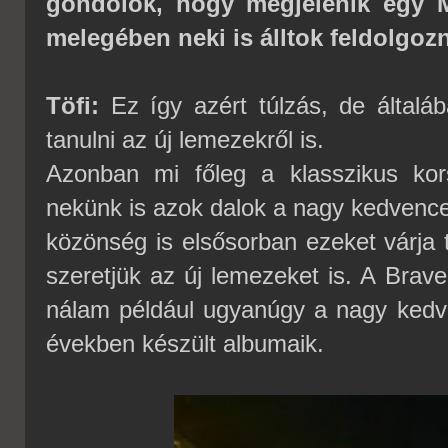
gondolok, hogy megjelenik egy 
melegében neki is álltok feldolgoz
Töfi:
Ez így azért túlzás, de általá
tanulni az új lemezekről is.
Azonban mi főleg a klasszikus kor
nekünk is azok dalok a nagy kedvencei
közönség is elsősorban ezeket várja t
szeretjük az új lemezeket is. A Brav
nálam például ugyanúgy a nagy kedve
években készült albumaik.